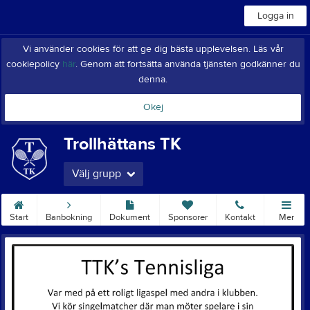
Logga in
Vi använder cookies för att ge dig bästa upplevelsen. Läs vår
cookiepolicy
här
. Genom att fortsätta använda tjänsten godkänner du
denna.
Okej
Trollhättans TK
Välj grupp
Start
Banbokning
Dokument
Sponsorer
Kontakt
Mer