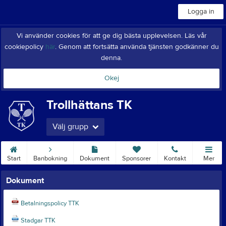
Logga in
Vi använder cookies för att ge dig bästa upplevelsen. Läs vår
cookiepolicy
här
. Genom att fortsätta använda tjänsten godkänner du
denna.
Okej
Trollhättans TK
Välj grupp
Start
Banbokning
Dokument
Sponsorer
Kontakt
Mer
Dokument
Betalningspolicy TTK
Stadgar TTK