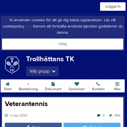
Logga in
Vi använder cookies för att ge dig bästa upplevelsen. Läs vår
cookiepolicy
här
. Genom att fortsätta använda tjänsten godkänner du
denna.
Okej
Trollhättans TK
Välj grupp
Start
Banbokning
Dokument
Sponsorer
Kontakt
Mer
Veterantennis
3 sep 2025
0
854