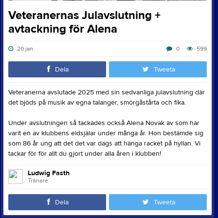
Veteranernas Julavslutning +
avtackning för Alena
20 jan
0
599
Dela
Tweeta
Veteranerna avslutade 2025 med sin sedvanliga julavslutning där
det bjöds på musik av egna talanger, smörgåstårta och fika.
Under avslutningen så tackades också Alena Novak av som har
varit en av klubbens eldsjälar under många år. Hon bestämde sig
som 86 år ung att det det var dags att hänga racket på hyllan. Vi
tackar för för allt du gjort under alla åren i klubben!
Ludwig Fasth
Tränare
Dela
Tweeta