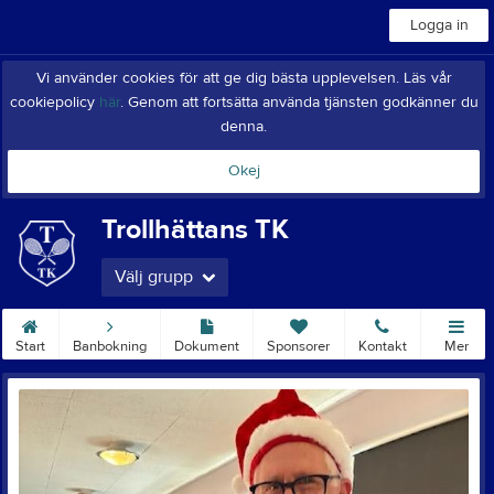
Logga in
Vi använder cookies för att ge dig bästa upplevelsen. Läs vår
cookiepolicy
här
. Genom att fortsätta använda tjänsten godkänner du
denna.
Okej
Trollhättans TK
Välj grupp
Start
Banbokning
Dokument
Sponsorer
Kontakt
Mer